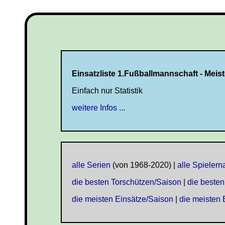
Einsatzliste 1.Fußballmannschaft - Meist
Einfach nur Statistik
weitere Infos ...
alle Serien
(von 1968-2020) |
alle Spieler
die besten Torschützen/Saison
|
die besten
die meisten Einsätze/Saison
|
die meisten 