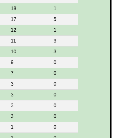
18
1
17
5
12
1
11
3
10
3
9
0
7
0
3
0
3
0
3
0
3
0
1
0
1
0