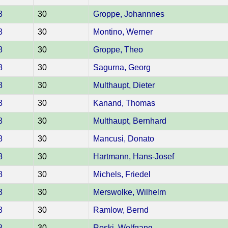
8
30
Groppe, Johannnes
8
30
Montino, Werner
8
30
Groppe, Theo
8
30
Sagurna, Georg
8
30
Multhaupt, Dieter
8
30
Kanand, Thomas
8
30
Multhaupt, Bernhard
8
30
Mancusi, Donato
8
30
Hartmann, Hans-Josef
8
30
Michels, Friedel
8
30
Merswolke, Wilhelm
8
30
Ramlow, Bernd
8
30
Roski, Wolfgang