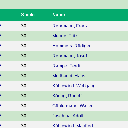
Spiele
Name
8
30
Rehrmann, Franz
8
30
Menne, Fritz
8
30
Hommers, Rüdiger
8
30
Rehrmann, Josef
8
30
Rampe, Ferdi
8
30
Multhaupt, Hans
8
30
Kühlewind, Wolfgang
8
30
Köring, Rudolf
8
30
Güntermann, Walter
8
30
Jaschina, Adolf
8
30
Kühlewind, Manfred