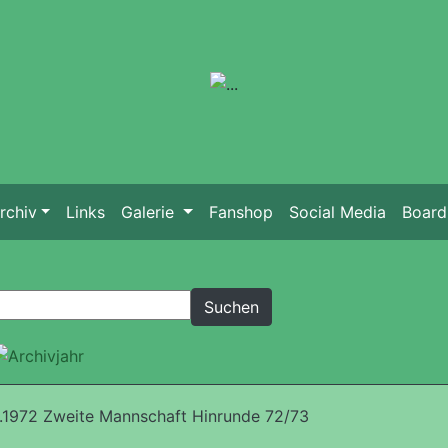
rchiv
Links
Galerie
Fanshop
Social Media
Board
.1972 Zweite Mannschaft Hinrunde 72/73