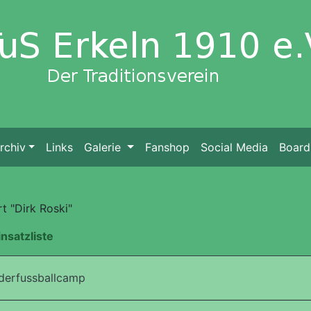
rchiv
Links
Galerie
Fanshop
Social Media
Board
t "Dirk Roski"
insatzliste
derfussballcamp