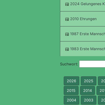
2024 Gelungenes K
2010 Ehrungen
1987 Erste Mannsch
1983 Erste Mannsch
Suchwort:
2026
2025
2
2015
2014
20
2004
2003
2