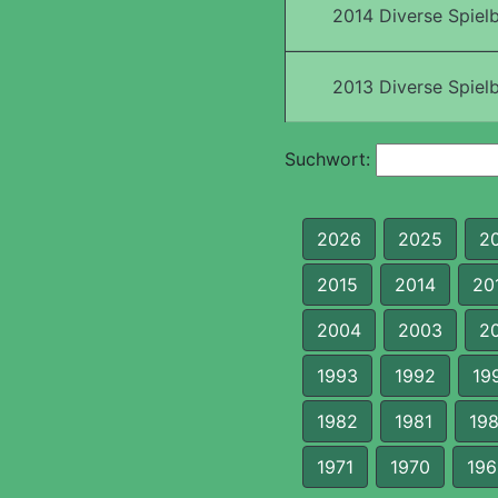
2014 Diverse Spielb
2013 Diverse Spielb
Suchwort:
2026
2025
2
2015
2014
20
2004
2003
2
1993
1992
19
1982
1981
19
1971
1970
196