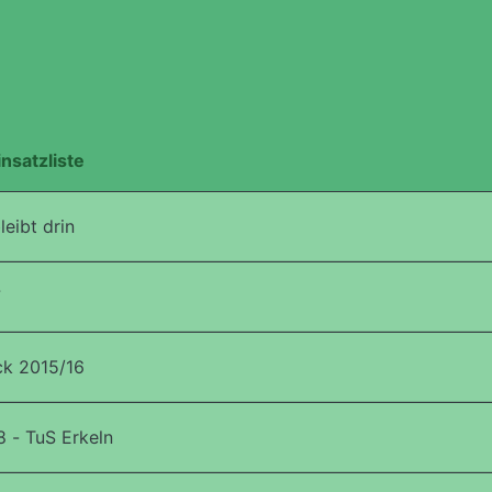
insatzliste
eibt drin
7
ck 2015/16
 - TuS Erkeln