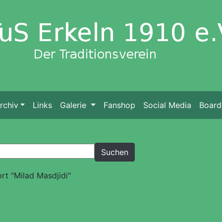
rchiv
Links
Galerie
Fanshop
Social Media
Board
rt "Milad Masdjidi"