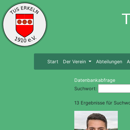
Start
(current)
Der Verein
Abteilungen
A
Datenbankabfrage
Suchwort:
13 Ergebnisse für Suchwo