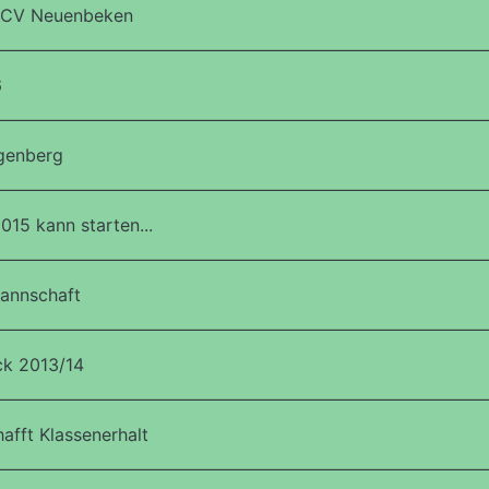
 SCV Neuenbeken
6
genberg
15 kann starten...
Mannschaft
ck 2013/14
afft Klassenerhalt