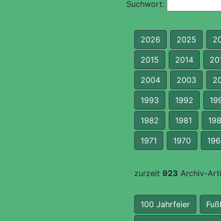
Suchwort:
2026
2025
2
2015
2014
20
2004
2003
2
1993
1992
19
1982
1981
19
1971
1970
196
zurzeit
923
Archiv-Arti
100 Jahrfeier
Fuß