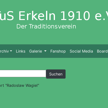
rchiv
Links
Galerie
Fanshop
Social Media
Board
ort "Radoslaw Wagiel"