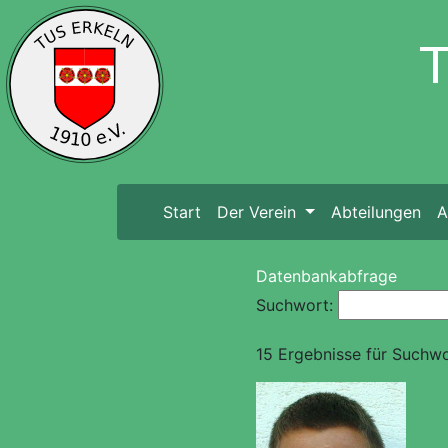
Start
(current)
Der Verein
Abteilungen
A
Datenbankabfrage
Suchwort:
15 Ergebnisse für Suchw