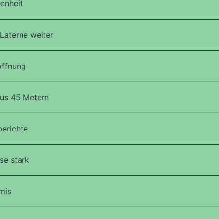
enheit
Laterne weiter
ffnung
aus 45 Metern
berichte
se stark
mis