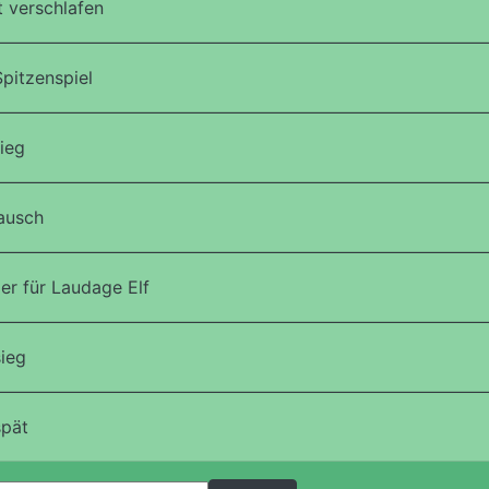
 verschlafen
pitzenspiel
ieg
ausch
er für Laudage Elf
ieg
spät