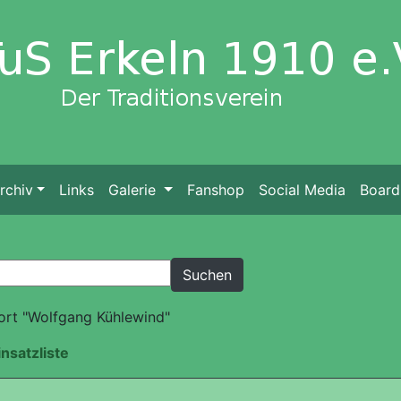
rchiv
Links
Galerie
Fanshop
Social Media
Board
ort "Wolfgang Kühlewind"
insatzliste