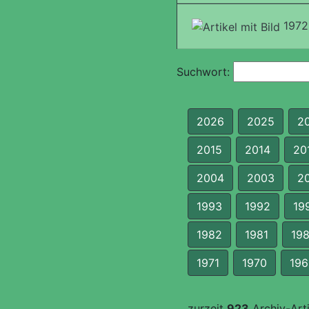
1972
Suchwort:
2026
2025
2
2015
2014
20
2004
2003
2
1993
1992
19
1982
1981
19
1971
1970
196
zurzeit
923
Archiv-Arti